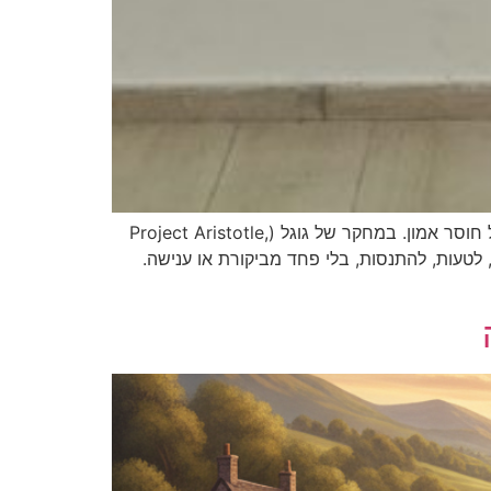
מה אתם עושים כשהצוות שלכם שותק?הרבה מנהלים מפרשים שתיקה כהסכמה. בפועל – זו לרוב שתיקה של פחד או של חוסר אמון. במחקר של גוגל (Project Aristotle,
 לטעות, להתנסות, בלי פחד מביקורת או ענישה.