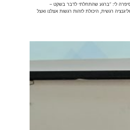
יפרה לי: “ברגע שהתחלתי לדבר בשקט –
 כמה יותר מאשר כשהרמתי קול.” דניאל גולמן (1995) כתב בספרו Intelligence Emotional שאינטליגנציה רגשית, היכולת לזהות רגשות אצלנו ואצל